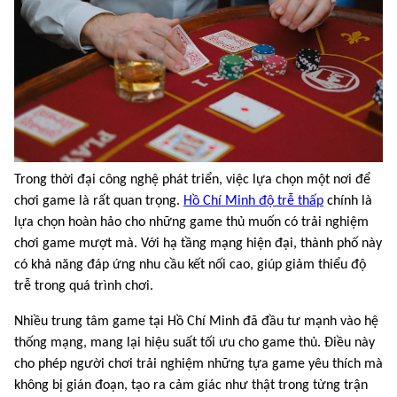
Trong thời đại công nghệ phát triển, việc lựa chọn một nơi để
chơi game là rất quan trọng.
Hồ Chí Minh độ trễ thấp
chính là
lựa chọn hoàn hảo cho những game thủ muốn có trải nghiệm
chơi game mượt mà. Với hạ tầng mạng hiện đại, thành phố này
có khả năng đáp ứng nhu cầu kết nối cao, giúp giảm thiểu độ
trễ trong quá trình chơi.
Nhiều trung tâm game tại Hồ Chí Minh đã đầu tư mạnh vào hệ
thống mạng, mang lại hiệu suất tối ưu cho game thủ. Điều này
cho phép người chơi trải nghiệm những tựa game yêu thích mà
không bị gián đoạn, tạo ra cảm giác như thật trong từng trận