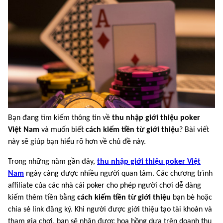
Bạn đang tìm kiếm thông tin về
thu nhập giới thiệu poker
Việt Nam
và muốn biết
cách kiếm tiền từ giới thiệu
? Bài viết
này sẽ giúp bạn hiểu rõ hơn về chủ đề này.
Trong những năm gần đây,
thu nhập giới thiệu poker Việt
Nam
ngày càng được nhiều người quan tâm. Các chương trình
affiliate của các nhà cái poker cho phép người chơi dễ dàng
kiếm thêm tiền bằng
cách kiếm tiền từ giới thiệu
bạn bè hoặc
chia sẻ link đăng ký. Khi người được giới thiệu tạo tài khoản và
tham gia chơi, bạn sẽ nhận được hoa hồng dựa trên doanh thu