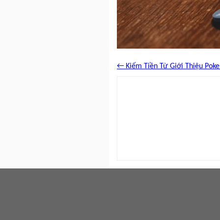
← Kiếm Tiền Từ Giới Thiệu Poke