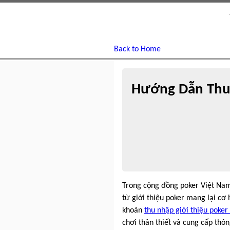
Back to Home
Hướng Dẫn Thu 
Trong cộng đồng poker Việt Nam,
từ giới thiệu poker mang lại cơ
khoản
thu nhập giới thiệu poke
chơi thân thiết và cung cấp thô