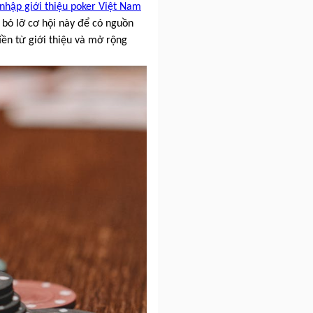
nhập giới thiệu poker Việt Nam
bỏ lỡ cơ hội này để có nguồn
ền từ giới thiệu và mở rộng