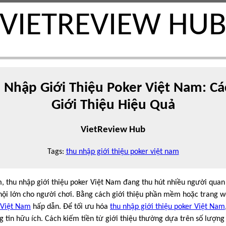
VIETREVIEW HU
Nhập Giới Thiệu Poker Việt Nam: Cá
Giới Thiệu Hiệu Quả
VietReview Hub
Tags:
thu nhập giới thiệu poker việt nam
 thu nhập giới thiệu poker Việt Nam đang thu hút nhiều người quan 
 hội lớn cho người chơi. Bằng cách giới thiệu phần mềm hoặc trang 
r Việt Nam
hấp dẫn. Để tối ưu hóa
thu nhập giới thiệu poker Việt Nam
ng tin hữu ích. Cách kiếm tiền từ giới thiệu thường dựa trên số lượ