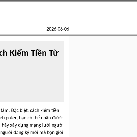
B
2026-06-06
ch Kiếm Tiền Từ
tâm. Đặc biệt, cách kiếm tiền
web poker, bạn có thể nhận được
, hãy xây dựng mạng lưới người
ng người đăng ký mới mà bạn giới