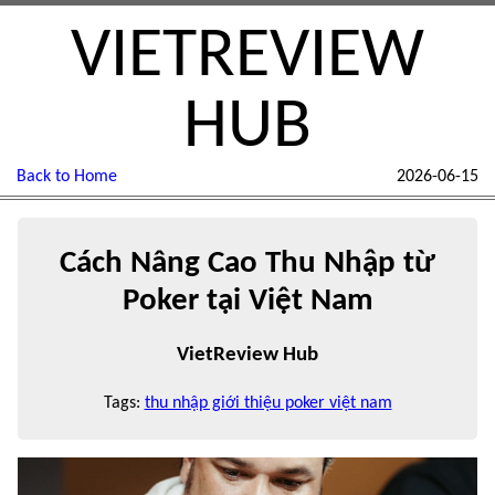
VIETREVIEW
HUB
Back to Home
2026-06-15
Cách Nâng Cao Thu Nhập từ
Poker tại Việt Nam
VietReview Hub
Tags:
thu nhập giới thiệu poker việt nam