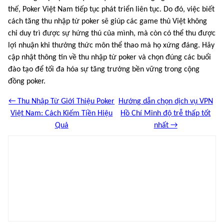
thế, Poker Việt Nam tiếp tục phát triển liên tục. Do đó, việc biết
cách tăng thu nhập từ poker sẽ giúp các game thủ Việt không
chỉ duy trì được sự hứng thú của mình, mà còn có thể thu được
lợi nhuận khi thưởng thức môn thể thao mà họ xứng đáng. Hãy
cập nhật thông tin về thu nhập từ poker và chọn đúng các buổi
đào tạo để tối đa hóa sự tăng trưởng bền vững trong cộng
đồng poker.
← Thu Nhập Từ Giới Thiệu Poker
Hướng dẫn chọn dịch vụ VPN
Việt Nam: Cách Kiếm Tiền Hiệu
Hồ Chí Minh độ trễ thấp tốt
Quả
nhất →